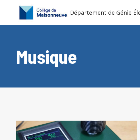
Aller
au
Département de Génie Él
contenu
Musique