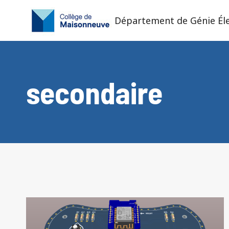
Aller
au
Département de Génie Él
contenu
secondaire