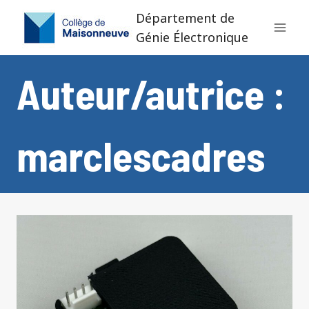
Aller
Département de
au
Génie Électronique
contenu
Auteur/autrice :
marclescadres